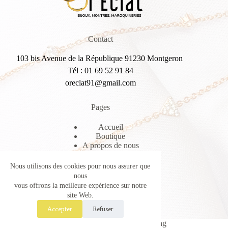
Contact
103 bis Avenue de la République 91230 Montgeron
Tél : 01 69 52 91 84
oreclat91@gmail.com
Pages
Accueil
Boutique
A propos de nous
Contactez nous
Panier
Nous utilisons des cookies pour nous assurer que
nous
vous offrons la meilleure expérience sur notre
Réseaux Sociaux
site Web.
Instagram
Facebook
Accepter
Refuser
© Or-eclat-bijouterie créé par
ma holding