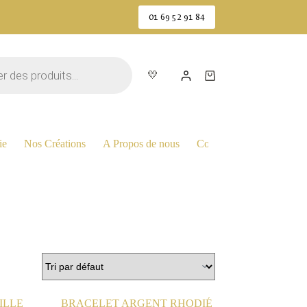
01 69 52 91 84
💛
Panier
d’achat
ie
Nos Créations
A Propos de nous
Contactez Nous