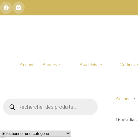
Passer
au
contenu
Accueil
Bagues
Bracelets
Colliers
Accueil
Recherche
de
produits
16 résultats
Sélectionner