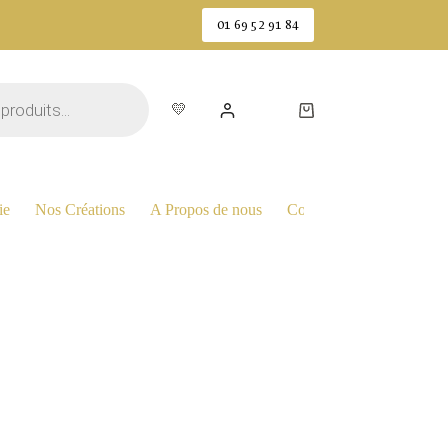
01 69 52 91 84
💛
0,00
€
0
Panier
d’achat
ie
Nos Créations
A Propos de nous
Contactez Nous