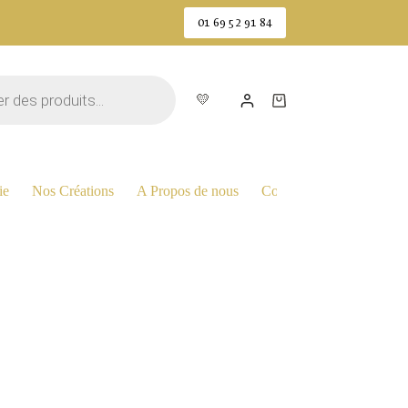
01 69 52 91 84
💛
Panier
d’achat
ie
Nos Créations
A Propos de nous
Contactez Nous