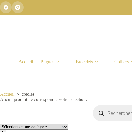
Passer
au
contenu
Accueil
Bagues
Bracelets
Colliers
Accueil
creoles
Aucun produit ne correspond à votre sélection.
Recherche
de
produits
Sélectionner
une