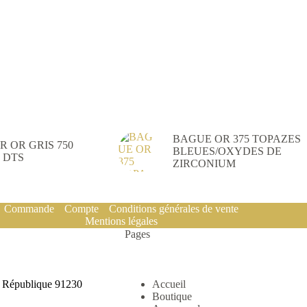
BAGUE OR 375 TOPAZES
R OR GRIS 750
BLEUES/OXYDES DE
 DTS
ZIRCONIUM
Commande
Compte
Conditions générales de vente
Mentions légales
Pages
a République 91230
Accueil
Boutique