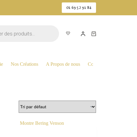
01 69 52 91 84
💛
Panier
d’achat
ie
Nos Créations
A Propos de nous
Contactez Nous