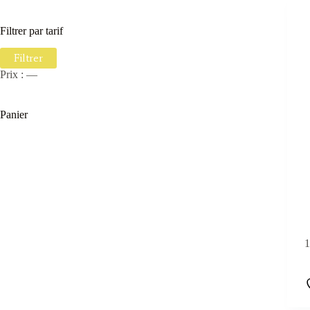
une
catégorie
Filtrer par tarif
Prix
Prix
Filtrer
min
max
Prix :
—
Panier
1