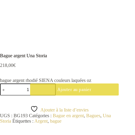
Bague argent Una Storia
218,00
€
bague argent rhodié SIENA couleurs laquées oz
quantité
Ajouter au panier
de
Bague
argent
Una
Ajouter à la liste d’envies
Storia
UGS :
BG193
Catégories :
Bague en argent
,
Bagues
,
Una
Storia
Étiquettes :
Argent
,
bague