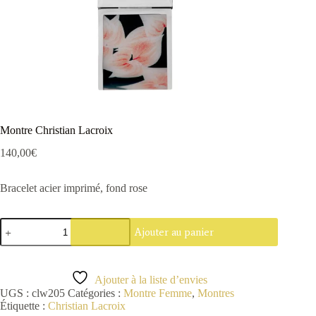
Montre Christian Lacroix
140,00
€
Bracelet acier imprimé, fond rose
quantité
Ajouter au panier
de
Montre
Christian
Lacroix
Ajouter à la liste d’envies
UGS :
clw205
Catégories :
Montre Femme
,
Montres
Étiquette :
Christian Lacroix