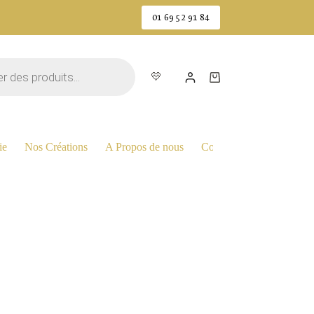
01 69 52 91 84
💛
Panier
d’achat
ie
Nos Créations
A Propos de nous
Contactez Nous