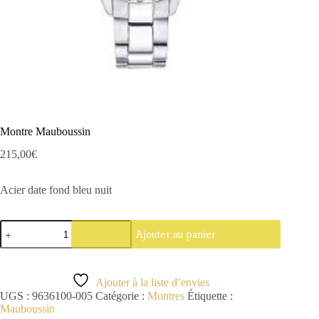
Montre Mauboussin
215,00
€
Acier date fond bleu nuit
quantité
Ajouter au panier
de
Montre
Mauboussin
Ajouter à la liste d’envies
UGS :
9636100-005
Catégorie :
Montres
Étiquette :
Mauboussin