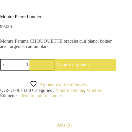
Montre Pierre Lannier
99,00
€
Montre Femme CHOUQUETTE bracelet cuir blanc, boitier
acier argenté, cadran blanc
quantité
Ajouter au panier
de
Montre
Pierre
Lannier
Ajouter à la liste d’envies
UGS :
046H600
Catégories :
Montre Femme
,
Montres
Étiquettes :
Montre
,
pierre lannier
Avis (0)