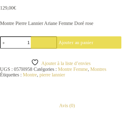
129,00
€
Montre Pierre Lannier Ariane Femme Doré rose
quantité
Ajouter au panier
de
Montre
Pierre
Lannier
Ajouter à la liste d’envies
UGS :
057H958
Catégories :
Montre Femme
,
Montres
Étiquettes :
Montre
,
pierre lannier
Avis (0)