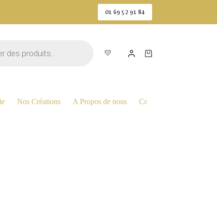
01 69 52 91 84
💛
Panier
d’achat
ie
Nos Créations
A Propos de nous
Contactez Nous